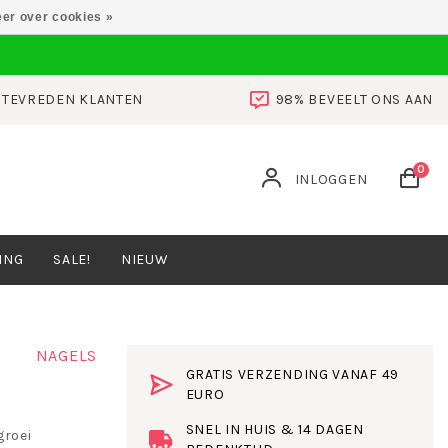
er over cookies »
0 TEVREDEN KLANTEN
98% BEVEELT ONS AAN
0
INLOGGEN
ING
SALE!
NIEUW
NAGELS
GRATIS VERZENDING VANAF 49
EURO
SNEL IN HUIS & 14 DAGEN
groei