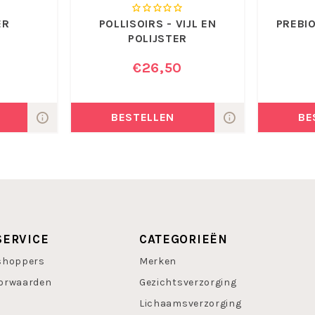
ER
POLLISOIRS - VIJL EN
PREBI
POLIJSTER
€26,50
BESTELLEN
BE
SERVICE
CATEGORIEËN
shoppers
Merken
orwaarden
Gezichtsverzorging
Lichaamsverzorging