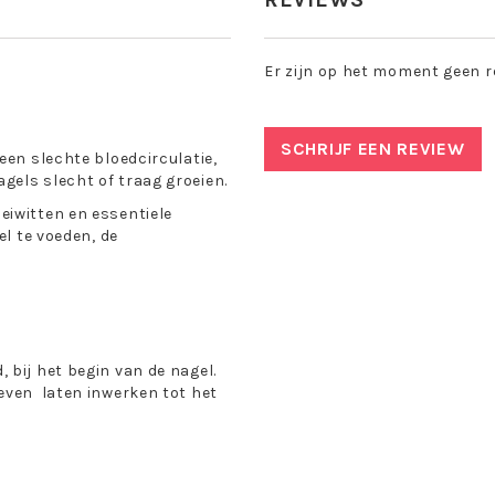
Er zijn op het moment geen r
SCHRIJF EEN REVIEW
een slechte bloedcirculatie,
gels slecht of traag groeien.
eiwitten en essentiele
el te voeden, de
 bij het begin van de nagel.
even laten inwerken tot het
etlaagje achterop de nagel