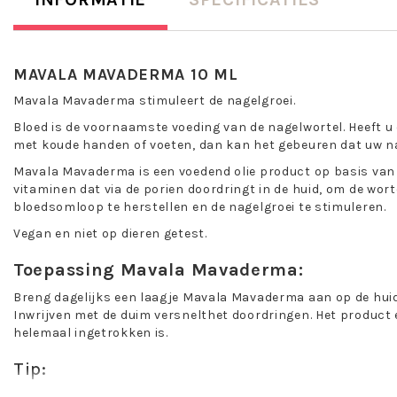
MAVALA MAVADERMA 10 ML
Mavala Mavaderma stimuleert de nagelgroei.
Bloed is de voornaamste voeding van de nagelwortel. Heeft u 
met koude handen of voeten, dan kan het gebeuren dat uw na
Mavala Mavaderma is een voedend olie product op basis van 
vitaminen dat via de porien doordringt in de huid, om de wort
bloedsomloop te herstellen en de nagelgroei te stimuleren.
Vegan en niet op dieren getest.
Toepassing Mavala Mavaderma:
Breng dagelijks een laagje Mavala Mavaderma aan op de huid,
Inwrijven met de duim versnelthet doordringen. Het product 
helemaal ingetrokken is.
Tip:
Breng dit product nooit op voor de manicure: het laat een v