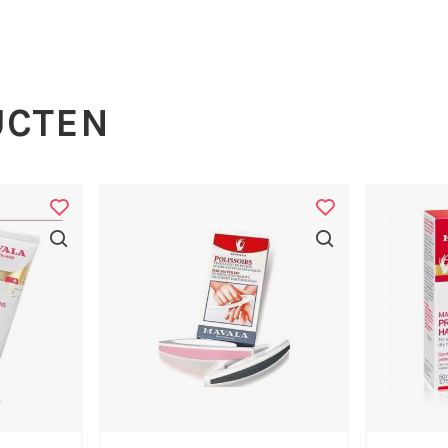
unus Amygdalus Dulcis (Sweet
um), BHT, Geraniol,
UCTEN