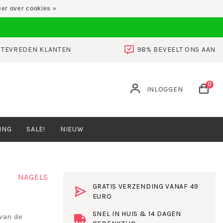
er over cookies »
0 TEVREDEN KLANTEN
98% BEVEELT ONS AAN
0
INLOGGEN
ING
SALE!
NIEUW
NAGELS
GRATIS VERZENDING VANAF 49
EURO
SNEL IN HUIS & 14 DAGEN
 van de