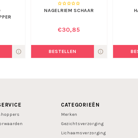
D
NAGELRIEM SCHAAR
H
PPER
€30,85
BESTELLEN
BE
SERVICE
CATEGORIEËN
shoppers
Merken
orwaarden
Gezichtsverzorging
Lichaamsverzorging