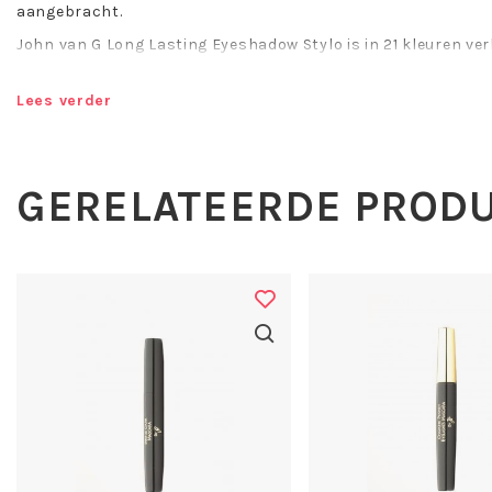
aangebracht.
John van G Long Lasting Eyeshadow Stylo is in 21 kleuren ver
INCI
Lees verder
ISODODECANE, MICA, SYNTHETIC WAX, CALCIUM ALUMINUM B
SODIUM BOROSILICATE, SILICA, ETHYLENE/PROPYLENE COPO
POLYMETHYLSILSESQUIOXANE, POLYBUTENE, HYDROGENATED
POLYDICYCLOPENHYDROGENATED POLYDICYCLOPENBINDING, 
GERELATEERDE PROD
TRIACETSUCROSE, TRIACETEMOLLIENT, COCO- CAPRYLATE/CAP
SYNTHETIC FLUORPHLOGOPITE SYNTHETIC BEESWAX, HYDROG
PENTAERYTHRITYL, TETRA‐DI‐T‐ BUTPENTAERYTHRITYL, ASCOR
TIN OXIDE, [+/‐ MAY CONTAIN, CI 42090, CI 75470, CI 77000, C
CI 77492, CI 77499, CI 77510, CI 77510, CI 77742, CI 77891]
Maak nu kennis met Long Lasting Eyeshadow Stylo 74 van Jo