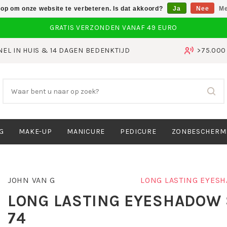
 op om onze website te verbeteren. Is dat akkoord?
Ja
Nee
Me
NEL IN HUIS & 14 DAGEN BEDENKTIJD
>75.00
G
MAKE-UP
MANICURE
PEDICURE
ZONBESCHERM
JOHN VAN G
LONG LASTING EYES
LONG LASTING EYESHADOW 
74