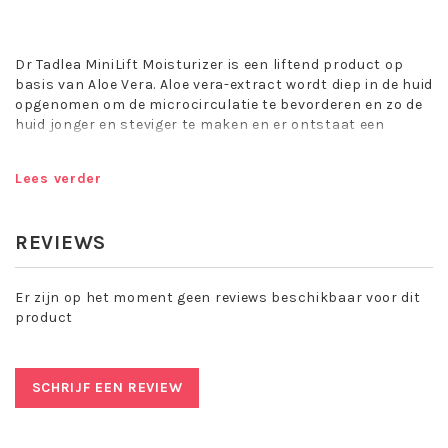
Dr Tadlea MiniLift Moisturizer is een liftend product op
basis van Aloe Vera. Aloe vera-extract wordt diep in de huid
opgenomen om de microcirculatie te bevorderen en zo de
huid jonger en steviger te maken en er ontstaat een
betere huiddoorbloeding.
Door toepassing van de op elkaar afgestemde MiniLift
Lees verder
producten vindt in zowel de opperhuid als in de dieper
gelegen lagen van de huid een soort passieve gymnastiek
plaats. Hierdoor wordt de micro circulatie aangezet, en
REVIEWS
ontstaat er een betere huiddoorbloeding. De huid is in
optimale conditie om werkstoffen op te nemen die
rimpelvorming verminderen en krijgt daardoor
Er zijn op het moment geen reviews beschikbaar voor dit
een gezonder, jeugdiger en strakker aanzien.
product
De Mini Lift producten geven een geweldige verbetering
van de huidconditie die al meteen duidelijk zichtbaar is.
In kuurverband geeft het een liftende en verjongende
werking.
SCHRIJF EEN REVIEW
MiniLift Moisturizer bevat een hoog gehalte aan
vochtvasthoudende ingredienten. Het beschermt en