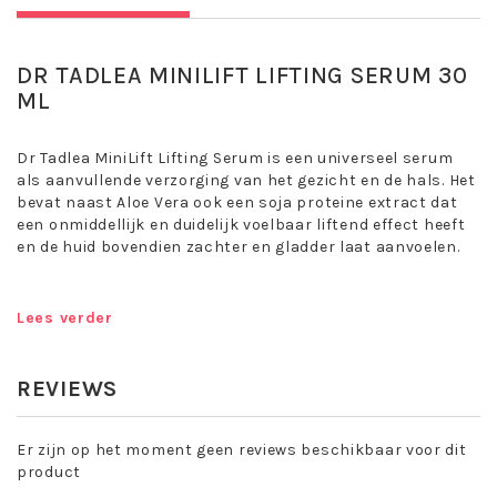
DR TADLEA MINILIFT LIFTING SERUM 30
ML
Dr Tadlea MiniLift Lifting Serum is een universeel serum
als aanvullende verzorging van het gezicht en de hals. Het
bevat naast Aloe Vera ook een soja proteine extract dat
een onmiddellijk en duidelijk voelbaar liftend effect heeft
en de huid bovendien zachter en gladder laat aanvoelen.
MiniLift is een lijn van cosmetische liftende producten op
Lees verder
basis van Aloe Vera.
Door toepassing van de op elkaar afgestemde MiniLift
producten vindt in zowel de opperhuid als in de dieper
REVIEWS
gelegen lagen van de huid een soort passieve gymnastiek
plaats. Hierdoor wordt de micro circulatie aangezet en
ontstaat er een betere huiddoorbloeding. De huid is in
Er zijn op het moment geen reviews beschikbaar voor dit
optimale conditie om werkstoffen op te nemen die
product
rimpelvorming verminderen en krijgt daardoor