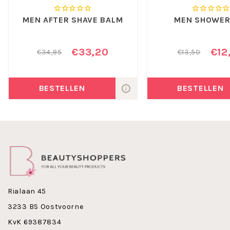
MEN AFTER SHAVE BALM
MEN SHOWER
€33,20
€12
€34,95
€13,50
BESTELLEN
BESTELLEN
Rialaan 45
3233 BS Oostvoorne
KvK 69387834