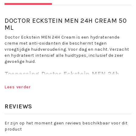
DOCTOR ECKSTEIN MEN 24H CREAM 50
ML
Doctor Eckstein MEN 24H Cream is een hydraterende
creme met anti-oxidanten die beschermt tegen
vroegtijdige huidveroudering. Voor dag en nacht. Verzacht
en hydrateert intensief alle huidtypes, inclusief de zeer
gevoelige huid.
Toepassing Doctor Eckstein MEN 24h
Cream:
Lees verder
's Morgens en/of ’s avonds op het gezicht aanbrengen en
zachtjes in de huid masseren.
Belangrijke werkstoffen:
REVIEWS
Cacaoboter, allantoïne, bisabolol, plantenextracten van
bosbessen, cactusbloesem, suikerriet, citroen,
Er zijn op het moment geen reviews beschikbaar voor dit
sinaasappel en suikercondensaat, alsmede vitamine A en
product
E.