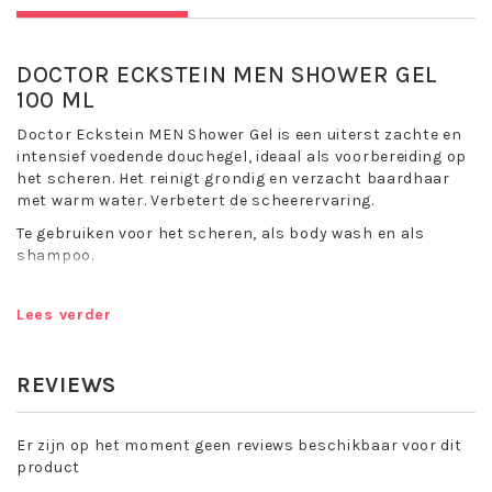
DOCTOR ECKSTEIN MEN SHOWER GEL
100 ML
Doctor Eckstein MEN Shower Gel is een uiterst zachte en
intensief voedende douchegel, ideaal als voorbereiding op
het scheren. Het reinigt grondig en verzacht baardhaar
met warm water. Verbetert de scheerervaring.
Te gebruiken voor het scheren, als body wash en als
shampoo.
Huidtype: Geschikt voor alle huidtypes.
Lees verder
Toepassing Doctor Eckstein MEN Shower
Gel:
REVIEWS
Het product met warm water opschuimen, wassen en
afspoelen met veel water. Neem een ​​zo heet mogelijke
douche om het scheren daarna gemakkelijker te maken.
Er zijn op het moment geen reviews beschikbaar voor dit
product
Belangrijke werkstoffen: