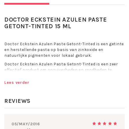
DOCTOR ECKSTEIN AZULEN PASTE
GETONT-TINTED 15 ML
Doctor Eckstein Azulen Paste Getont-Tinted is een getinte
en herstellende pasta op basis van zinkoxide en
natuurlijke pigmenten voor lokaal gebruik.
Doctor Eckstein Azulen Pasta Getont-Tinted is een zeer
effectief product om onzuiverheden en roodheden te
behandelen, en te camoufleren. Het evenwicht wordt
herstelt, huidonzuiverheden en puistjes verminderen snel.
Lees verder
Doctor Eckstein Azulen Paste Getont-Tinted werkt
uitdrogend op puistjes, kalmeert, vermindert
REVIEWS
ontstekingen en bevordert wondgenezing. Voorkomt
littekenvorming en biedt een optimale dekkingskracht en
is ideaal voor een huid die neigt naar acne.
Kalmerend en evenwichtsherstellend
05/MAY/2016
Vermindert onzuiverheden