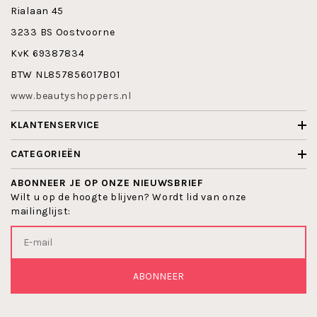
Alcohol, Linalool, Hexyl Cinnamal, Amyl Cinnamal,
Rialaan 45
Limonene.
3233 BS Oostvoorne
KvK 69387834
Maak nu kennis met Doctor Eckstein Azulen Paste
Getont-Tinted!
BTW NL857856017B01
www.beautyshoppers.nl
KLANTENSERVICE
CATEGORIEËN
ABONNEER JE OP ONZE NIEUWSBRIEF
Wilt u op de hoogte blijven? Wordt lid van onze
mailinglijst:
ABONNEER