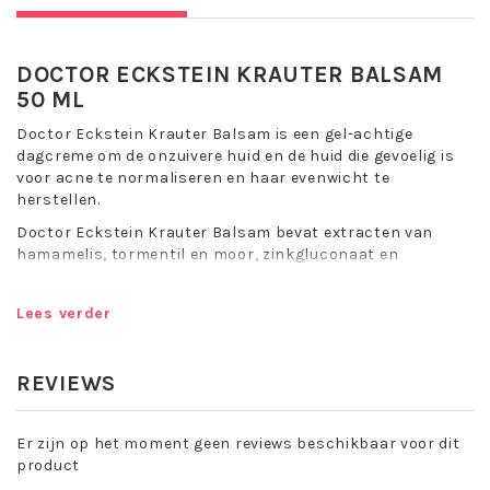
DOCTOR ECKSTEIN KRAUTER BALSAM
50 ML
Doctor Eckstein Krauter Balsam is een gel-achtige
dagcreme om de onzuivere huid en de huid die gevoelig is
voor acne te normaliseren en haar evenwicht te
herstellen.
Doctor Eckstein Krauter Balsam bevat extracten van
hamamelis, tormentil en moor, zinkgluconaat en
panthenol.
Doctor Eckstein Krauter Balsam is een complex van
Lees verder
substanties die adstringeren, granuleren, desinfecteren
en ondersteunen, de natuurlijke balans van de huid wordt
hersteld, en nieuwe onzuiverheden worden voorkomen.
REVIEWS
Normaliseert de huid
Herstelt het evenwicht
Er zijn op het moment geen reviews beschikbaar voor dit
Droogt niet uit
product
Minimaliseert onzuiverheden