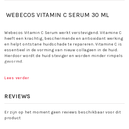
WEBECOS VITAMIN C SERUM 30 ML
Webecos Vitamin C Serum werkt verstevigend. Vitamine C
heeft een krachtig, beschermende en antioxidant werking
en helpt ontstane huidschade te repareren. Vitamine C is
essentieel in de vorming van nieuw collageen in de huid.
Hierdoor wordt de huid steviger en worden minder rimpels
gevormd.
Vitamine C is één van de best bestudeerde ingredienten in
de cosmetica met bewezen effectiviteit. Het is een sterk
Lees verder
antioxidant die vroegtijdige huidveroudering tegengaat en
UV-schade beperkt. Daarnaast is het een essentiele
werkstof voor de vorming van collageen, waardoor de
REVIEWS
stevigheid van de huid behouden wordt.
Door de regenererende en celvernieuwende eigenschappen
kan het ook uitstekend ingezet worden om klachten zoals
Er zijn op het moment geen reviews beschikbaar voor dit
acne, rosacea en pigmentvlekjes tegen te gaan.
product
Het resultaat is een zichtbaar egalere, stevigere huid met
een prachtige glans!