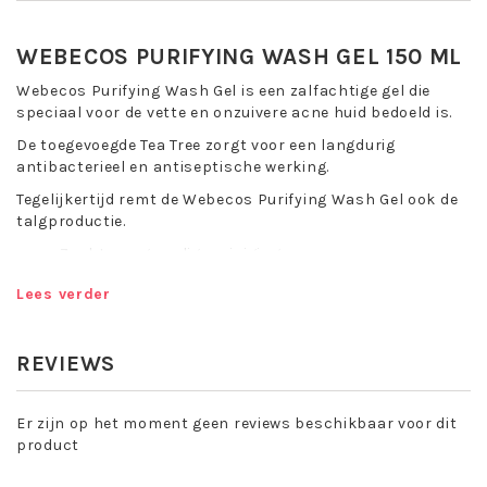
WEBECOS PURIFYING WASH GEL 150 ML
Webecos Purifying Wash Gel is een zalfachtige gel die
speciaal voor de vette en onzuivere acne huid bedoeld is.
De toegevoegde Tea Tree zorgt voor een langdurig
antibacterieel en antiseptische werking.
Tegelijkertijd remt de Webecos Purifying Wash Gel ook de
talgproductie.
Zachte en grondige reiniging
Voor vette en onzuivere huid
Lees verder
Zalfachtige gel
Langdurige anti-bacteriele werking
100 procent vegan
REVIEWS
Toepassing Webecos Purifying Wash Gel:
De Wash Gel aanbrengen op het gelaat en vermengen met
Er zijn op het moment geen reviews beschikbaar voor dit
warm water en inmasseren, hierna overvloedig afspoelen.
product
Werkstoffen: