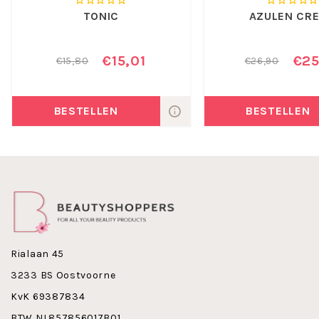
TONIC
AZULEN CR
€15,01
€25
€15,80
€26,90
BESTELLEN
BESTELLEN
Rialaan 45
3233 BS Oostvoorne
KvK 69387834
BTW NL857856017B01