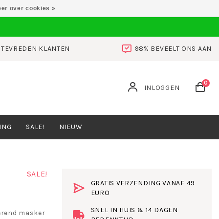
er over cookies »
0 TEVREDEN KLANTEN
98% BEVEELT ONS AAN
0
INLOGGEN
ING
SALE!
NIEUW
SALE!
GRATIS VERZENDING VANAF 49
EURO
SNEL IN HUIS & 14 DAGEN
rerend masker