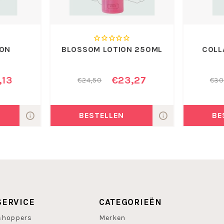
ION
BLOSSOM LOTION 250ML
COLL
masker aan op het gezicht en
wijder met water.
,13
€23,27
€24,50
€30
den jaren beschouwd als het
iderende en
ije radicalen in het lichaam
BESTELLEN
BE
bij vrouwen (door afname van
iteit, te herstellen.
. Dit overnight gelmasker
htends verwijdert met een
 wordt al honderden jaren
SERVICE
CATEGORIEËN
et heeft krachtige
 die de productie van vrije
shoppers
Merken