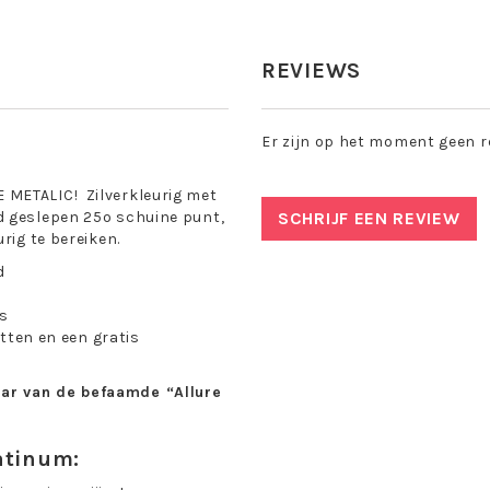
REVIEWS
Er zijn op het moment geen r
 METALIC! Zilverkleurig met
d geslepen 25º schuine punt,
SCHRIJF EEN REVIEW
rig te bereiken.
d
es
tten en een gratis
aar van de befaamde “Allure
atinum: