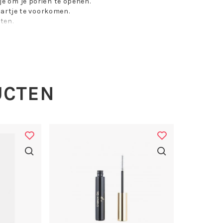
 om je poriën te openen.
artje te voorkomen.
ten.
et een alcoholdoekje of
 producten en gratis
ing.
formulier te downloaden dat u
UCTEN