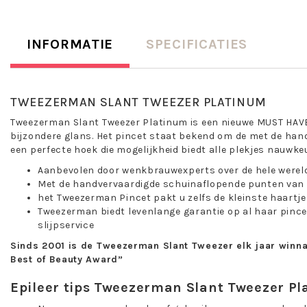
INFORMATIE
SPECIFICATIES
TWEEZERMAN SLANT TWEEZER PLATINUM
Tweezerman Slant Tweezer Platinum is een nieuwe MUST HAVE
bijzondere glans. Het pincet staat bekend om de met de han
een perfecte hoek die mogelijkheid biedt alle plekjes nauwkeu
Aanbevolen door wenkbrauwexperts over de hele werel
Met de handvervaardigde schuinaflopende punten van
het Tweezerman Pincet pakt u zelfs de kleinste haartj
Tweezerman biedt levenlange garantie op al haar pince
slijpservice
Sinds 2001 is de Tweezerman Slant Tweezer elk jaar winn
Best of Beauty Award”
Epileer tips Tweezerman Slant Tweezer Pl