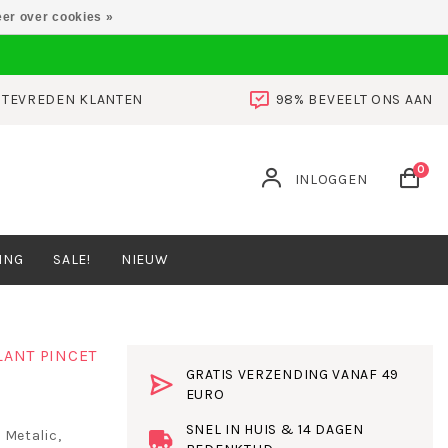
er over cookies »
0 TEVREDEN KLANTEN
98% BEVEELT ONS AAN
0
INLOGGEN
ING
SALE!
NIEUW
LANT PINCET
GRATIS VERZENDING VANAF 49
EURO
SNEL IN HUIS & 14 DAGEN
 Metalic,