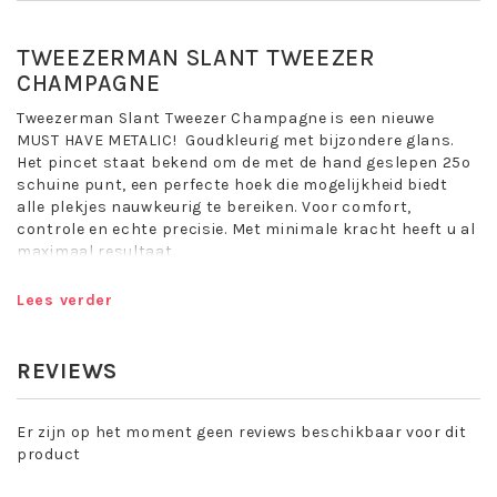
TWEEZERMAN SLANT TWEEZER
CHAMPAGNE
Tweezerman Slant Tweezer Champagne is een nieuwe
MUST HAVE METALIC! Goudkleurig met bijzondere glans.
Het pincet staat bekend om de met de hand geslepen 25º
schuine punt, een perfecte hoek die mogelijkheid biedt
alle plekjes nauwkeurig te bereiken. Voor comfort,
controle en echte precisie. Met minimale kracht heeft u al
maximaal resultaat.
Aanbevolen door wenkbrauwexperts over de hele
Lees verder
wereld
Met de handvervaardigde schuinaflopende punten
van
REVIEWS
het Tweezerman Pincet pakt u zelfs de kleinste
haartjes
Tweezerman biedt levenlange garantie op al haar
Er zijn op het moment geen reviews beschikbaar voor dit
pincetten en een gratis slijpservice
product
Epileer tips Tweezerman Slant Tweezer