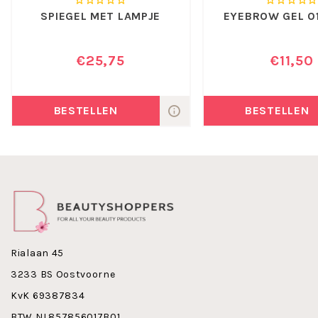
Maak nu kennis met Tweezerman Slant Tweezer
SPIEGEL MET LAMPJE
EYEBROW GEL 0
Champagne !
€25,75
€11,50
BESTELLEN
BESTELLEN
Rialaan 45
3233 BS Oostvoorne
KvK 69387834
BTW NL857856017B01