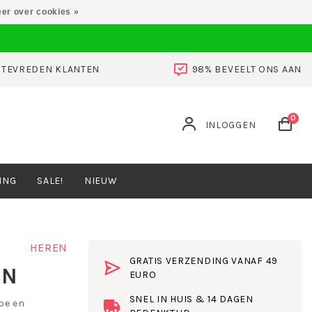
er over cookies »
0 TEVREDEN KLANTEN
98% BEVEELT ONS AAN
0
INLOGGEN
ING
SALE!
NIEUW
HEREN
GRATIS VERZENDING VANAF 49
EN
EURO
SNEL IN HUIS & 14 DAGEN
pe en