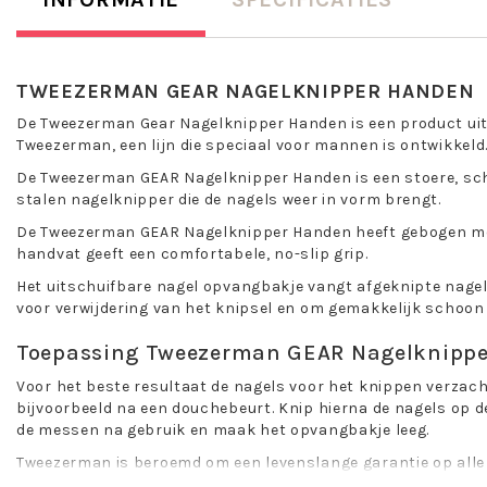
TWEEZERMAN GEAR NAGELKNIPPER HANDEN
De Tweezerman Gear Nagelknipper Handen is een product uit de
Tweezerman, een lijn die speciaal voor mannen is ontwikkeld
De Tweezerman GEAR Nagelknipper Handen is een stoere, sc
stalen nagelknipper die de nagels weer in vorm brengt.
De Tweezerman GEAR Nagelknipper Handen heeft gebogen me
handvat geeft een comfortabele, no-slip grip.
Het uitschuifbare nagel opvangbakje vangt afgeknipte nagel
voor verwijdering van het knipsel en om gemakkelijk schoon
Toepassing Tweezerman GEAR Nagelknippe
Voor het beste resultaat de nagels voor het knippen verzac
bijvoorbeeld na een douchebeurt. Knip hierna de nagels op d
de messen na gebruik en maak het opvangbakje leeg.
Tweezerman is beroemd om een levenslange garantie op alle
slijpservice van beauty tools in Amerika. Adres in de verpak