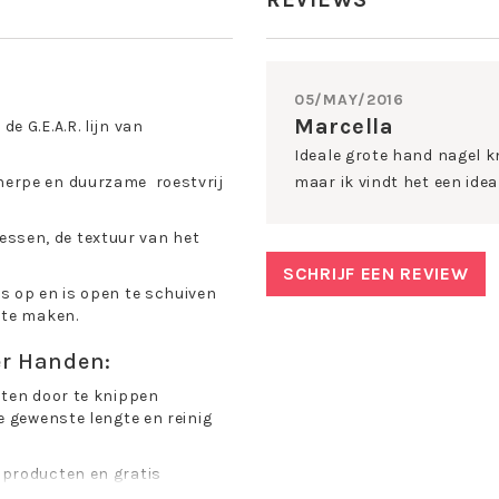
05/MAY/2016
Marcella
 G.E.A.R. lijn van
.
Ideale grote hand nagel k
herpe en duurzame roestvrij
maar ik vindt het een idea
ssen, de textuur van het
SCHRIJF EEN REVIEW
s op en is open te schuiven
 te maken.
r Handen:
hten door te knippen
e gewenste lengte en reinig
 producten en gratis
king. Zie www.tweezerman.nl