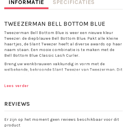
INFORMATIE
SPECIFICATIES
TWEEZERMAN BELL BOTTOM BLUE
Tweezerman Bell Bottom Blue is weer een nieuwe kleur
Tweezer: de diepblauwe Bell Bottom Blue. Pakt alle kleine
haartjes, de Slant Tweezer heeft al diverse awards op haar
naam staan. Een mooie combinatie is te maken met de
Bell Bottom Blue Classic Lash Curler.
Breng uw wenkbrauwen vakkundig in vorm met de
welbekende, bekroonde Slant Tweezer van Tweezerman. Dit
pincet met schuine punten is onmisbaar in uw
beautyroutine en beroemd om zijn precisie: de Slant
Lees verder
Tweezer heeft perfect uitgelijnde, met de hand gevijlde tips
die elk haar telkens weer nauwkeurig grijpen.
Tweezerman Bell Bottom Blue:
REVIEWS
Aanbevolen door wenkbrauwexperts over de hele
wereld
Er zijn op het moment geen reviews beschikbaar voor dit
Met de handvervaardigde schuinaflopende punten
product
van