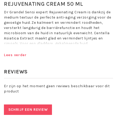
REJUVENATING CREAM 50 ML
Dr Grandel Sensi expert Rejuvenating Cream is dankzij de
medium textuur de perfecte anti-aging verzorging voor de
gevoelige huid. Ze kalmeert en vermindert roodheden,
versterkt langdurig de barrièrefunctie en houdt het
microbioom van de huid in natuurlijk evenwicht. Centella
Asiatica Extract maakt glad en vermindert lijntjes en
rimpels. Voor een gladdere, gekalmeerde huid.
Kalmeren
Lees verder
Jeuk verlichten
Gladmaken
Gevoelige huid verzorgen
REVIEWS
Versterken en beschermen
Regenereren
Ontspannen
Er zijn op het moment geen reviews beschikbaar voor dit
Zonder parfum
product
Toepassing Dr Grandel Sensi Expert
Rejuvenating Cream:
SCHRIJF EEN REVIEW
Breng 's ochtends en 's avonds na de reiniging en het