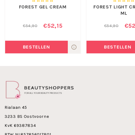
FOREST GEL CREAM
FOREST LIGHT C
ML
€52,15
€52
€54,90
€54,90
BESTELLEN
BESTELLEN
Rialaan 45
3233 BS Oostvoorne
KvK 69387834
BTW NL857856017B01