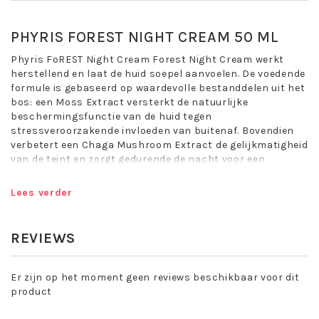
PHYRIS FOREST NIGHT CREAM 50 ML
Phyris FoREST Night Cream Forest Night Cream werkt
herstellend en laat de huid soepel aanvoelen. De voedende
formule is gebaseerd op waardevolle bestanddelen uit het
bos: een Moss Extract versterkt de natuurlijke
beschermingsfunctie van de huid tegen
stressveroorzakende invloeden van buitenaf. Bovendien
verbetert een Chaga Mushroom Extract de gelijkmatigheid
van de teint en zorgt gedurende de nacht voor een
ontspannen, frisse en natuurlijke uitstraling.
Lees verder
Rest. Refresh. Glow.
FOREST NIGHT CREAM
REVIEWS
Vitaliteit. Ontspanning. Uitstraling.
Vitaliserende, voedende nachtcreme.
Er zijn op het moment geen reviews beschikbaar voor dit
Herstelt de huid gedurende de nacht.
product
Versterkt de barrierefunctie van de huid.
Beschermt tegen stressveroorzakende invloeden