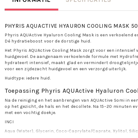
PHYRIS AQUACTIVE HYAURON COOLING MASK 50
Phyris AQUActive Hyaluron Cooling Mask is een verkoelend 
Dé hydratieboost voor de dorstige huid.
Het Phyris AQUActive Cooling Mask zorgt voor een intensief v
huidgevoel. De aangenaam verkoelende formule met Hydrofre
hydrateert intensief, maakt glad en vermindert droogtelijntj
voor een zijdezacht huidgevoel en een verzorgd uiterlijk.
Huidtype: iedere huid.
Toepassing Phyris AQUActive Hyaluron Coo
Na de reiniging en het aanbrengen van AQUActive Somi in e
op het gezicht, de hals en het decollete. Na 15–20 minuten e
met een vochtig doekje.
INCI
Aqua (Water), Glycerin, Coco-Caprylate/Caprate, Xylitol, Sili
Stearyl Esters, Pentylene Glycol, Polyglyceryl-10 Stearate, 