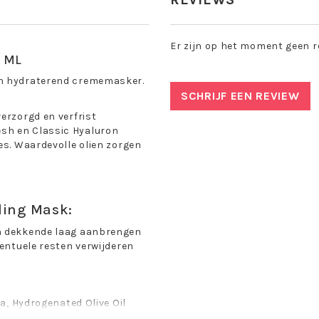
Er zijn op het moment geen r
 ML
en hydraterend crememasker.
SCHRIJF EEN REVIEW
erzorgd en verfrist
sh en Classic Hyaluron
es. Waardevolle olien zorgen
ling Mask:
en dekkende laag aanbrengen
ventuele resten verwijderen
ca, Hydrogenated Olive Oil
Simmondsia Chinensis (Jojoba)