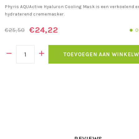
Phyris AQUActive Hyaluron Cooling Mask is een verkoelend e
hydraterend crememasker.
€24,22
€25,50
O
TOEVOEGEN AAN WINKEL
REVIEWS