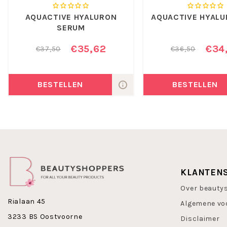
AQUACTIVE HYALURON
AQUACTIVE HYALU
SERUM
€35,62
€34
€37,50
€36,50
BESTELLEN
BESTELLEN
KLANTEN
Over beauty
Rialaan 45
Algemene vo
3233 BS Oostvoorne
Disclaimer