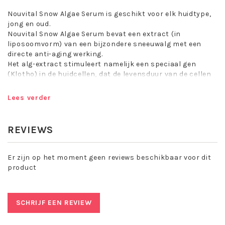
Nouvital Snow Algae Serum is geschikt voor elk huidtype,
jong en oud.
Nouvital Snow Algae Serum bevat een extract (in
liposoomvorm) van een bijzondere sneeuwalg met een
directe anti-aging werking.
Het alg-extract stimuleert namelijk een speciaal gen
(Klotho) in de huidcellen, dat de levensduur van de cellen
verlengt.
Hierdoor wordt de huid beschermd tegen veroudering en
Lees verder
behoudt haar gezonde uiterlijk.
Tevens werkt het extract verzachtend en hydraterend.
REVIEWS
Naast vitamine E als anti-oxidant en hyaluronzuur voor
een goede hydratatie, bevat het serum ook betaïne ter
Er zijn op het moment geen reviews beschikbaar voor dit
bescherming van het cel-DNA tegen de schadelijke invloed
product
van UV-straling. Schizophyllan uit de paddenstoel
Schizophyllum communae werkt huidverstevigend via
collageenvorming en is gunstig voor het immuunsysteem.
SCHRIJF EEN REVIEW
Suikers in de vorm van polysacchariden uit Fucogel en
Glycofilm werken verzachtend en hydraterend.
Nouvital Snow Algae Serum bevat tevens enkele