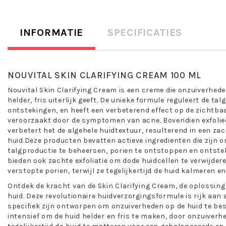
INFORMATIE
SPECIFICATIES
NOUVITAL SKIN CLARIFYING CREAM 100 ML
Nouvital Skin Clarifying Cream is een creme die onzuiverhede
helder, fris uiterlijk geeft. De unieke formule reguleert de ta
ontstekingen, en heeft een verbeterend effect op de zichtbaa
veroorzaakt door de symptomen van acne. Bovendien exfoliee
verbetert het de algehele huidtextuur, resulterend in een zac
huid.Deze producten bevatten actieve ingredienten die zijn 
talgproductie te beheersen, porien te ontstoppen en ontste
bieden ook zachte exfoliatie om dode huidcellen te verwijde
verstopte porien, terwijl ze tegelijkertijd de huid kalmeren 
Ontdek de kracht van de Skin Clarifying Cream, de oplossing 
huid. Deze revolutionaire huidverzorgingsformule is rijk aan 
specifiek zijn ontworpen om onzuiverheden op de huid te bes
intensief om de huid helder en fris te maken, door onzuiver