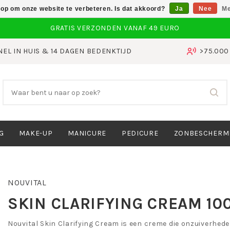
 op om onze website te verbeteren. Is dat akkoord?
Ja
Nee
Me
NEL IN HUIS & 14 DAGEN BEDENKTIJD
>75.00
G
MAKE-UP
MANICURE
PEDICURE
ZONBESCHERM
NOUVITAL
SKIN CLARIFYING CREAM 10
Nouvital Skin Clarifying Cream is een creme die onzuiverhede