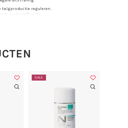
egale uitstraling.
 talgproductie reguleren.
nde werkstoffen die
igere en gezondere huid.
 littekens, veroorzaakt door
dder en egaler. Daarnaast
 te verwijderen en de
is en stralend uitziet.
UCTEN
osmetics lijn. De producten
SALE
gebruik op de gevoelige huid.
dermatoloog, tonen aan dat
tie index van 0,00.
 100 ml:
n gereinigde, droge huid,
de ogen.