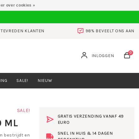
er over cookies »
0 TEVREDEN KLANTEN
98% BEVEELT ONS AAN
0
INLOGGEN
ING
SALE!
NIEUW
SALE!
GRATIS VERZENDING VANAF 49
0 ML
EURO
SNEL IN HUIS & 14 DAGEN
n bestrijdt en