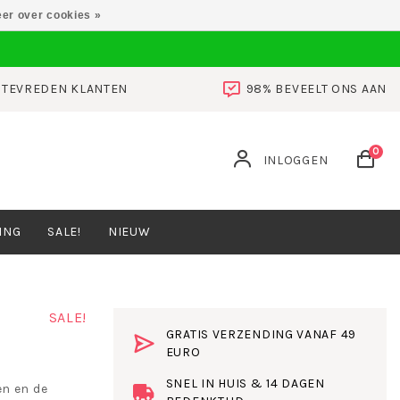
er over cookies »
0 TEVREDEN KLANTEN
98% BEVEELT ONS AAN
0
INLOGGEN
ING
SALE!
NIEUW
SALE!
GRATIS VERZENDING VANAF 49
EURO
SNEL IN HUIS & 14 DAGEN
en en de