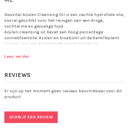
Nouvital Azulen Cleansing Oil is een zachte hydrofiele olie,
vooral geschikt voor het reinigen van een droge,
vochtarme en gevoelige huid.
Azulen cleansing oil bevat een hoog percentage
zonnebloemolie. Azulen en bisabolol uit de kamilleplant
zorgen voor een kalmerende verzachtende en
desinfecterende werking. De huid nabehandelen met
Azulen Tonic.
Lees verder
Reinigt de droge, vochtarme en gevoelige huid zonder deze
uit te drogen. Geschikt voor de droge of vochtarme huid en
REVIEWS
gevoelige of couperose huid.
Hypoallergeen
Er zijn op het moment geen reviews beschikbaar voor dit
Allergeenvrij geparfumeerd
product
Vrij van minerale olien
Vrij van tarwekiemolie (i.v.m. glutenallergie)
Vrij van parabenen
Dierproefvrij
SCHRIJF EEN REVIEW
De werkzame stof azuleen is bekend geworden als