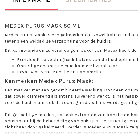
MEDEX PURUS MASK 50 ML
Medex Purus Mask is een gelmasker dat zowel kalmerend als 
tevens een weldadige verzachting voor de huid is.
Dit kalmerende en zuiverende gelmasker van Medex heeft de
Beinvloedt de vochtigheidsbalans van de huid optimaa
Onrustige en onreine huid kalmeert zichtbaar
Bevat Aloe Vera, Kamille en Hamamelis
Kenmerken Medex Purus Mask:
Een masker met een gecombineerde werking. Door een optima
dat zowel kalmerend als intens zuiverend werkt, is het mask
voor de huid, maar ook de vochtigheidsbalans wordt gunstig 
Dit gel-achtige masker, dat ook extracten van kamille en ha
onmisbaar bij de behandeling van puistjes. De onrustige en 
zichtbaar door gekalmeerd. Verder is Medex Purus Mask te ge
gevoelige huid, bijvoorbeeld: na het harsen van het gelaat, n