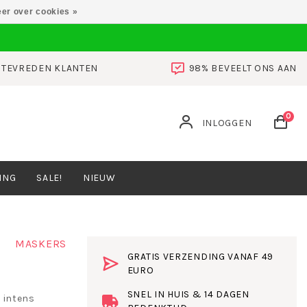
er over cookies »
0 TEVREDEN KLANTEN
98% BEVEELT ONS AAN
0
INLOGGEN
ING
SALE!
NIEUW
MASKERS
GRATIS VERZENDING VANAF 49
EURO
SNEL IN HUIS & 14 DAGEN
 intens