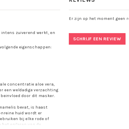
Er zijn op het moment geen r
intens zuiverend werkt, en
SCHRIJF EEN REVIEW
 volgende eigenschappen:
l
le concentratie aloe vera,
er een weldadige verzachting
beinvloed door dit masker.
mamelis bevat, is haast
onreine huid wordt er
bruiken bij elke rode of
a het epileren van de