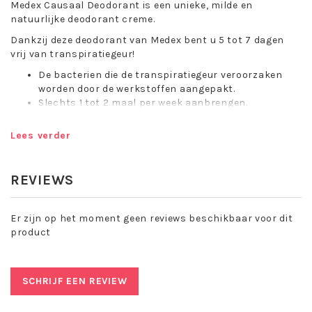
Medex Causaal Deodorant is een unieke, milde en
natuurlijke deodorant creme.
Dankzij deze deodorant van Medex bent u 5 tot 7 dagen
vrij van transpiratiegeur!
De bacterien die de transpiratiegeur veroorzaken
worden door de werkstoffen aangepakt.
Slechts 1 tot 2 maal per week aanbrengen.
Behoudt zijn activiteit, ook na contact met water.
Sluit de porien niet af.
Lees verder
Ook geschikt als voetdeodorant.
Geschikt voor ieder huidtype.
REVIEWS
Kenmerken en Toepassing Medex
Causaal Deodorant:
Er zijn op het moment geen reviews beschikbaar voor dit
Causaal Deodorant is eenvoudig in gebruik. U stopt
product
simpelweg met het gebruik van uw “oude” deodorant 24
uur voordat u Causaal Deodorant voor het eerst
aanbrengt. In het begin dient u Causaal Deodorant
SCHRIJF EEN REVIEW
wellicht iets vaker aan te brengen, om zodoende een
bepaald “beschermingsniveau” tegen de lichaamsgeur op