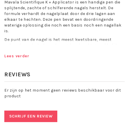
Mavala Scientifique K + Applicator is een handige pen die
splijtende, zachte of schilferende nagels herstelt. De
formule verhardt de nagelplaat door de drie lagen aan
elkaar te hechten. Deze pen bevat een doordringende
waterige oplossing die noch een basis noch een nagellak
is.
De punt van de nagel is het meest kwetsbare, meest
onbeschermde deel van de nagel en breekt gemakkelijk.
Dit is dus het te versterken deel van de nagel.
Lees verder
Mavala Scientifique K+ Applicator bevat:
Dimethylureum (verhardt de nagelkeratine)
REVIEWS
Crystal resin tears (ondersteunt het natuurlijke
keratine proces van de nagels, versterkt ze)
Een exclusief complex dat zorgt voor herstel,
Er zijn op het moment geen reviews beschikbaar voor dit
versterking en anti-uitdroging van de nagels.
product
Zonder formaldehyde. Nu in handige pen applicator om in
de tas mee te nemen.
SCHRIJF EEN REVIEW
Toepassing Mavala Scientifique K +
Applicator: