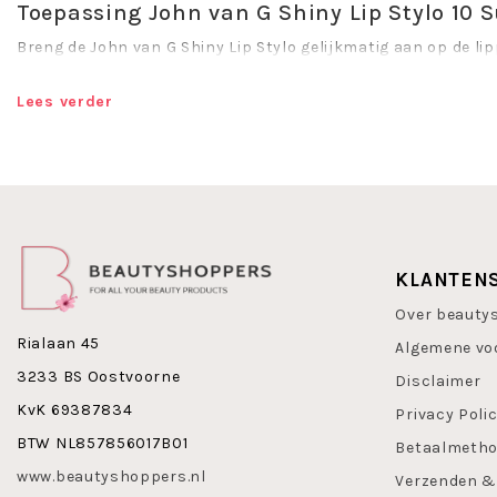
Toepassing John van G Shiny Lip Stylo 10 S
Breng de John van G Shiny Lip Stylo gelijkmatig aan op de lip
Shiny Lip Stylo als blush te gebruiken. Breng het aan op de
het naar wens uit.
Lees verder
INCI
OCTYLDODECANOL, DIISOSTEARYL MALATE, SYNTHETIC FLUOR
PENTAERYTHRITYL TETRAISOSTEARATE, POLYBUTENE, POLYETH
TRIGLYCERIDE, MICA, SYNTHETIC BEESWAX, PHENOXYETHANOL
OIL, ETHYLHEXYL PALMITATE, CALCIUM ALUMINUM BOROSILICA
DI-T-BUTYL HYDROXYHYDROCINNAMATE, PARFUM, SILICA, BEN
TRIHYDROXYSTEARIN, TIN OXIDE, SODIUM HYALURONATE, [+/- CI 
KLANTEN
CI 19140, CI 42090, CI 45380, CI 45410, CI 77491, CI 77492, CI 
Over beauty
Maak nu kennis met John van G Shiny Lip Stylo 10 Sunset Cru
Rialaan 45
Algemene vo
3233 BS Oostvoorne
Disclaimer
KvK 69387834
Privacy Poli
BTW NL857856017B01
Betaalmeth
www.beautyshoppers.nl
Verzenden &