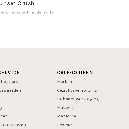
unset Crush :
pen. Het is ook mogelijk de
 gewenste plekken en blend
PHLOGOPITE,
YLENE, CAPRYLIC/CAPRIC
, SCLEROCARYA BIRREA SEED
TE, PENTAERYTHRITYL TETRA-
ZYL BENZOATE,
15850, CI 15850, CI 15985,
SERVICE
CATEGORIEËN
77499, CI 77742, CI 77891]
shoppers
Merken
sh !
orwaarden
Gezichtsverzorging
Lichaamsverzorging
cy
Make-up
oden
Manicure
 retourneren
Pedicure