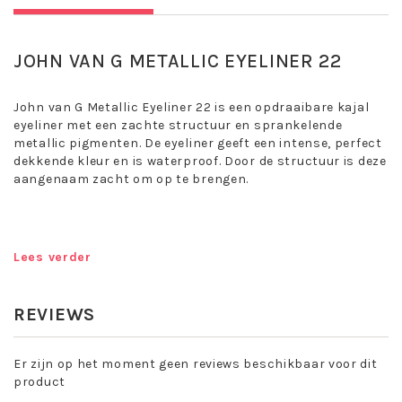
JOHN VAN G METALLIC EYELINER 22
John van G Metallic Eyeliner 22 is een opdraaibare kajal
eyeliner met een zachte structuur en sprankelende
metallic pigmenten. De eyeliner geeft een intense, perfect
dekkende kleur en is waterproof. Door de structuur is deze
aangenaam zacht om op te brengen.
Toepassing John van G Metallic Eyeliner
22:
Lees verder
Ideaal om de ogen te omlijnen en uitstekend te gebruiken
REVIEWS
voor de binnenste oogrand. Gebruik de applicator aan de
achterkant om het lijntje na aanbrengen te vervagen. Als
de applicator wordt omgedraaid is deze te gebruiken als
Er zijn op het moment geen reviews beschikbaar voor dit
puntenslijper zodat ook hele dunne lijntjes rondom de
product
ogen te realiseren zijn.