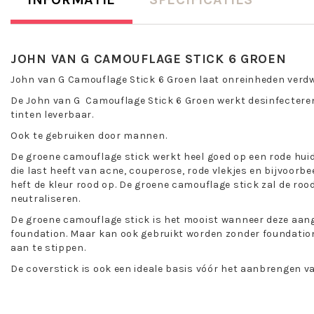
JOHN VAN G CAMOUFLAGE STICK 6 GROEN
John van G Camouflage Stick 6 Groen laat onreinheden verdw
De John van G Camouflage Stick 6 Groen werkt desinfecteren
tinten leverbaar.
Ook te gebruiken door mannen.
De groene camouflage stick werkt heel goed op een rode huid
die last heeft van acne, couperose, rode vlekjes en bijvoorbe
heft de kleur rood op. De groene camouflage stick zal de roo
neutraliseren.
De groene camouflage stick is het mooist wanneer deze aan
foundation. Maar kan ook gebruikt worden zonder foundatio
aan te stippen.
De coverstick is ook een ideale basis vóór het aanbrengen v
Toepassing John van G Camouflage Stick 6 Groen: