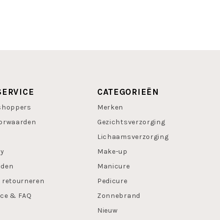
de huid. Te gebruiken bij
en die je graag wilt
ct vervagen met de
 Beige, 6 Groen.
ed assortiment en
tvoering.
SERVICE
CATEGORIEËN
shoppers
Merken
orwaarden
Gezichtsverzorging
Lichaamsverzorging
cy
Make-up
oden
Manicure
 retourneren
Pedicure
ice & FAQ
Zonnebrand
Nieuw