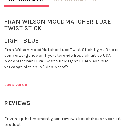
FRAN WILSON MOODMATCHER LUXE
TWIST STICK
LIGHT BLUE
Fran Wilson MoodMatcher Luxe Twist Stick Light Blue is
een verzorgende en hydraterende lipstick uit de USA!
MoodMatcher Luxe Twist Stick Light Blue vlekt niet,
vervaagt niet en is "Kiss proof"!
De Twist Stick is ontworpen met een slanke, taps
toelopende punt voor nauwkeurige toepassing.
Lees verder
REVIEWS
MoodMatcher Luxe Twist Stick Light Blue bevat Aloe
Vera en Vitamine E.
Match een kleur bij jouw stemming!
Er zijn op het moment geen reviews beschikbaar voor dit
De kleur past zich aan aan de temperatuur van de
product
lippen.