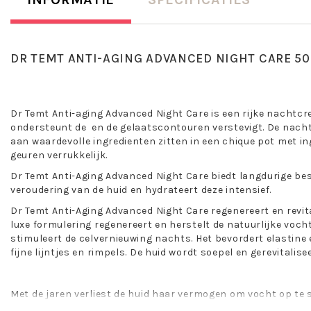
DR TEMT ANTI-AGING ADVANCED NIGHT CARE 50
Dr Temt Anti-aging Advanced Night Care is een rijke nachtcr
ondersteunt de en de gelaatscontouren verstevigt. De nach
aan waardevolle ingredienten zitten in een chique pot met in
geuren verrukkelijk.
Dr Temt Anti-Aging Advanced Night Care biedt langdurige be
veroudering van de huid en hydrateert deze intensief.
Dr Temt Anti-Aging Advanced Night Care regenereert en revita
luxe formulering regenereert en herstelt de natuurlijke voch
stimuleert de celvernieuwing nachts. Het bevordert elastine
fijne lijntjes en rimpels. De huid wordt soepel en gerevitalise
Met de jaren verliest de huid haar vermogen om vocht op te
van verslapping van de huid, lijntjes en rimpels.