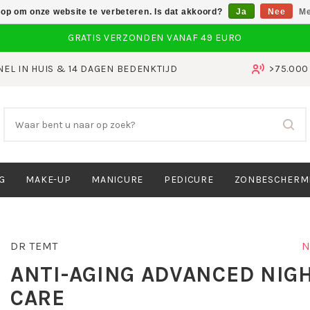
 op om onze website te verbeteren. Is dat akkoord?
Ja
Nee
Me
NEL IN HUIS & 14 DAGEN BEDENKTIJD
>75.00
G
MAKE-UP
MANICURE
PEDICURE
ZONBESCHERM
DR TEMT
N
ANTI-AGING ADVANCED NIG
CARE