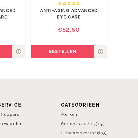
 !
VANCED
ANTI-AGING ADVANCED
ARE
EYE CARE
€52,50
BESTELLEN
SERVICE
CATEGORIEËN
shoppers
Merken
orwaarden
Gezichtsverzorging
Lichaamsverzorging