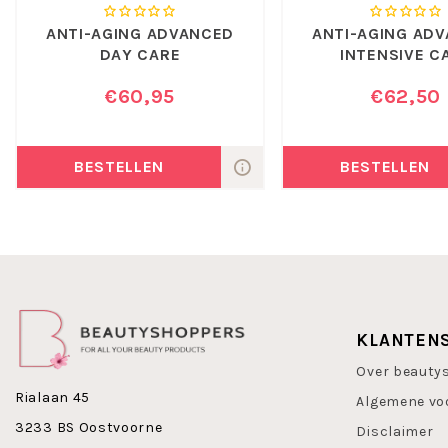
Maak nu kennis met Dr Temt Anti-Aging Advanced Night Care
ANTI-AGING ADVANCED
ANTI-AGING AD
DAY CARE
INTENSIVE C
€60,95
€62,50
BESTELLEN
BESTELLEN
KLANTEN
Over beauty
Rialaan 45
Algemene vo
3233 BS Oostvoorne
Disclaimer