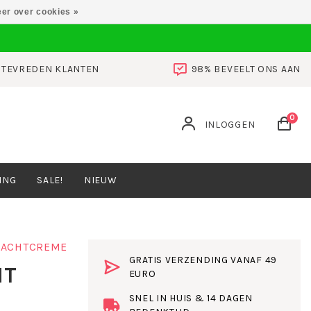
er over cookies »
0 TEVREDEN KLANTEN
98% BEVEELT ONS AAN
0
INLOGGEN
ING
SALE!
NIEUW
ACHTCREME
GRATIS VERZENDING VANAF 49
HT
EURO
SNEL IN HUIS & 14 DAGEN