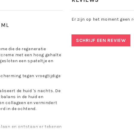
Er zijn op het moment geen r
 ML
SCHRIJF EEN REVIEW
eme die de regeneratie
tcreme met een hoog gehalte
gesloten een spateltje en
scherming tegen vroegtijdige
liseert de huid 's nachts. De
tbalans in de huid en
 en collageen en vermindert
erd in de ochtend.
 slaan en ontstaan er tekenen