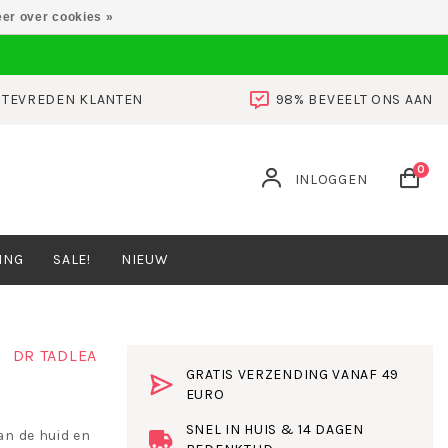
er over cookies »
0 TEVREDEN KLANTEN
98% BEVEELT ONS AAN
0
INLOGGEN
ING
SALE!
NIEUW
DR TADLEA
GRATIS VERZENDING VANAF 49
EURO
SNEL IN HUIS & 14 DAGEN
an de huid en