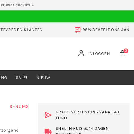
er over cookies »
0 TEVREDEN KLANTEN
98% BEVEELT ONS AAN
0
INLOGGEN
ING
SALE!
NIEUW
SERUMS
GRATIS VERZENDING VANAF 49
EURO
SNEL IN HUIS & 14 DAGEN
erzorgend