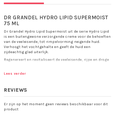
DR GRANDEL HYDRO LIPID SUPERMOIST
75 ML
Dr Grandel Hydro Lipid Supermoist uit de serie Hydro Lipid
is een buitengewone verzorgende creme voor de behoeften
van de veeleisende, tot rimpelvorming neigende huid.
Verhoogt het vochtgehalte en geeft de huid een
zijdeachtig glad uiterlijk.
Regenereert en revitaliseert de veeleisende, rijpe en droge
huid. Dr Grandel Supermoist verzorgt de huid van buitenaf
doelgericht met vet, vocht en de regenererende
Lees verder
werkstoffen.
Hydraterende werking
Verhoogt het vochtgehalte
REVIEWS
Vult fijne lijntjes en rimpels op
Voor een jong ogend uiterlijk
Er zijn op het moment geen reviews beschikbaar voor dit
Toepassing Dr Grandel Hydro Lipid
product
Supermoist: