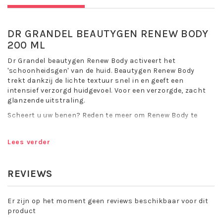
DR GRANDEL BEAUTYGEN RENEW BODY
200 ML
Dr Grandel beautygen Renew Body activeert het
'schoonheidsgen' van de huid. Beautygen Renew Body
trekt dankzij de lichte textuur snel in en geeft een
intensief verzorgd huidgevoel. Voor een verzorgde, zacht
glanzende uitstraling.
Scheert u uw benen? Reden te meer om Renew Body te
gebruiken, waarvan de textuur een kalmerend effect op de
huid heeft.
Lees verder
Toepassing Dr Grandel Beautygen Renew
Body:
REVIEWS
's Morgens en/of 's avonds na het baden of douchen op
het hele lichaam aanbrengen. Met cirkelvormige
Er zijn op het moment geen reviews beschikbaar voor dit
bewegingen inmasseren.
product
Werkstoffen: