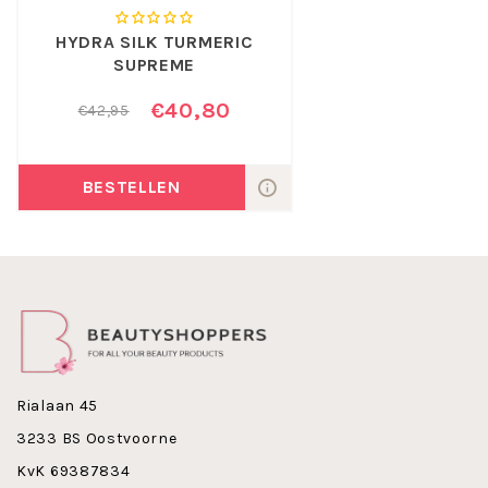
Benzoate, Sodium Dehydroacetate, sr-Spider Polypeptide-
1, Curcuma Longa Rhizome Extract, Citrus Aurantium
HYDRA SILK TURMERIC
Sinensis (Orange) Peel Oil, Linalool, Citral, 1,2-Hexanediol,
SUPREME
Caprylyl Glycol, Citrus Reticulata (Tangerine) Peel Oil,
Parfum (Fragrance), Geraniol, Menthol, Cymbopogon
€40,80
€42,95
Flexuosus Oil, Citronellol, Pelargonium Graveolens Oil
Voor de nacht is er de Doctor Eckstein Hydra Silk Turmeric
Supreme.
BESTELLEN
Maak nu kennis met Doctor Eckstein Hydra Turmeric
Balsam !
Rialaan 45
3233 BS Oostvoorne
KvK 69387834