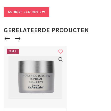
Reinig en tonifieer het gezicht en hals en breng 's
ochtends de dag balsem gelijkmatig aan. Vermijd het
SCHRIJF EEN REVIEW
gebied rond de ogen en geniet van de verfrissende en
lichte textuur van de balsem. Ideaal als make-up basis.
Belangrijkste werkstoffen:
GERELATEERDE PRODUCTEN
Kurkuma helpt de huid om zich te beschermen tegen
schadelijke invloeden van buitenaf, terwijl vitamine E
acetaat de huid beschermt tegen vroegtijdige veroudering.
SALE
Zijdeproteïnen en agavesuiker dragen bij aan een
gehydrateerde en stevige huid, terwijl cacaoboter de huid
zacht en soepel maakt.
INCI
Aqua (Water), Caprylic/Capric Triglyceride, Decyl Oleate,
Agave Tequilana Stem Extract, Polyglyceryl-6 Stearate,
Glyceryl Stearate, Tocopheryl Acetate, Theobroma Cacao
(Cocoa) Seed Butter, Polyglyceryl-6 Behenate, Xanthan
Gum, Limonene, Citric Acid, Maltodextrin, Sodium