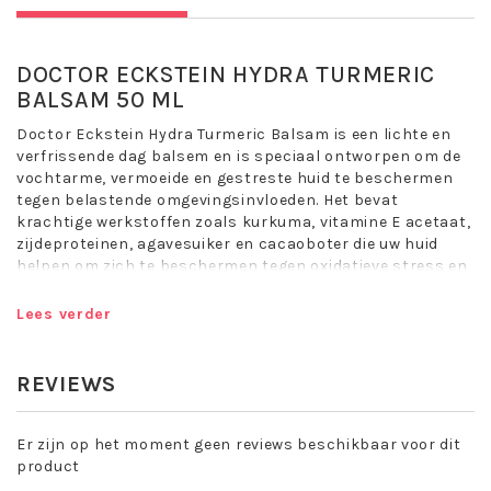
DOCTOR ECKSTEIN HYDRA TURMERIC
BALSAM 50 ML
Doctor Eckstein Hydra Turmeric Balsam is een lichte en
verfrissende dag balsem en is speciaal ontworpen om de
vochtarme, vermoeide en gestreste huid te beschermen
tegen belastende omgevingsinvloeden. Het bevat
krachtige werkstoffen zoals kurkuma, vitamine E acetaat,
zijdeproteinen, agavesuiker en cacaoboter die uw huid
helpen om zich te beschermen tegen oxidatieve stress en
de eerste rimpels te verminderen.
Lees verder
uitgedroogde huid
vermoeid uitziende huid
bij de eerste rimpels
REVIEWS
voor de huid die gevoelig is voor te veel verzorging
voor huid die vatbaar is voor onzuiverheden
Toepassing Doctor Eckstein Hydra Turmeric
Er zijn op het moment geen reviews beschikbaar voor dit
Balsam:
product