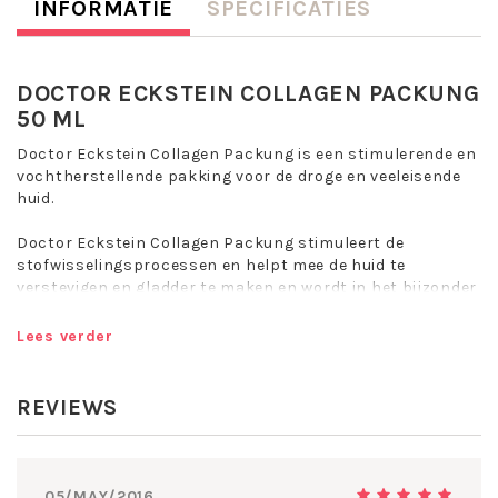
INFORMATIE
SPECIFICATIES
DOCTOR ECKSTEIN COLLAGEN PACKUNG
50 ML
Doctor Eckstein Collagen Packung is een stimulerende en
vochtherstellende pakking voor de droge en veeleisende
huid.
Doctor Eckstein Collagen Packung stimuleert de
stofwisselingsprocessen en helpt mee de huid te
verstevigen en gladder te maken en wordt in het bijzonder
aanbevolen bij een huid die beschadigd is door licht en
milieuinvloeden.
Lees verder
Doctor Eckstein Collagen Packung bevat maritiem
collageen, melkpeptidencomplex, tarwekiemextract,
REVIEWS
waardevolle, natuurlijke vochtfactoren en verzorgende,
natuurlijke olien.
Vochtherstellend.
05/MAY/2016