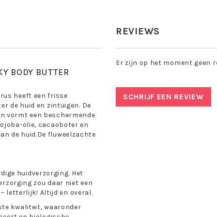
REVIEWS
Er zijn op het moment geen r
KY BODY BUTTER
rus heeft een frisse
SCHRIJF EEN REVIEW
er de huid en zintuigen. De
 en vormt een beschermende
ojoba-olie, cacaoboter en
an de huid.De fluweelzachte
ige huidverzorging. Het
verzorging zou daar niet een
letterlijk! Altijd en overal.
te kwaliteit, waaronder
ocert en biologische