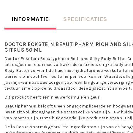
INFORMATIE
SPECIFICATIES
DOCTOR ECKSTEIN BEAUTIPHARM RICH AND SIL
CITRUS 50 ML
Doctor Eckstein Beautypharm Rich and Silky Body Butter Cit
citrusgeur en daarmee verkwikt deze luxueuze rijke body butt
Body Butter verwent de huid met hydraterende werkstoffen
barriere om vochtverlies te helpen voorkomen. Waardevolle j
jasmijn-sambacwas zorgen voor een langdurige verzorging v
textuur smelt op de huid waardoor deze zijdezacht aanvoelt.
Dit product heeft een nieuwe formule en geur.
Beautipharm ® belooft u een ongecompliceerde en hoogwaard
leven zit vol uitdagingen die stressvol kunnen zijn - uw huid
van moeten zijn. Onze huidvriendelijke producten staan ​​u bij – 
De in Beautipharm® gebruikte ingredienten zijn van de hoogs
ingredienten van farmaceutische kwaliteit, gecertificeerd Ec