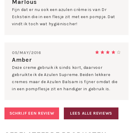
Toepassing Doctor Eckstein Azulen
Marlous
Balsam:
Fijn dat er nu ook een azulen crème is van Dr
Eckstein die in een flesje zit met een pompje. Dat
Breng ’s morgens na de reiniging en de lotion een pompje
Doctor Eckstein Azulen Balsam dagelijks als dagcreme op
vindt ik toch wat hygiënischer!
het gelaat en de hals aan en masseer zachtjes in.
Doctor Eckstein Azulen Balsam is een goede basis
voordat de foundation aangebracht wordt.
05/MAY/2016
Werkstoffen:
Amber
Azuleen -
kalmeert de nerveuze, gevoelige en
Deze creme gebruik ik sinds kort, daarvoor
geïrriteerde huid.
Soja -
een rijke en hydraterende stof. Ideaal voor de
gebruikte ik de Azulen Supreme. Beiden lekkere
droge huid, maakt de eeltige huid glad, absorbeert
cremes maar de Azulen Balsam is fijner omdat die
goed, goed geschikt voor de vette huid.
in een pompflesje zit en handiger in gebruik is.
Panthenol -
maakt de huid zacht en hydrateert de
huid.
INCI
SCHRIJF EEN REVIEW
LEES ALLE REVIEWS
Aqua, caprylic/capric triglyceride, decyl oleate,
polyglyceryl-2 dipolyhydroxystearate, sorbitol, glycine
soja sterol, zinc stearate, ethylhexyl methoxycinnamate,