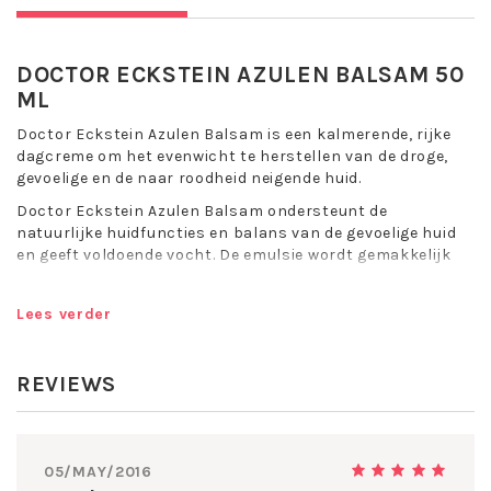
DOCTOR ECKSTEIN AZULEN BALSAM 50
ML
Doctor Eckstein Azulen Balsam is een kalmerende, rijke
dagcreme om het evenwicht te herstellen van de droge,
gevoelige en de naar roodheid neigende huid.
Doctor Eckstein Azulen Balsam ondersteunt de
natuurlijke huidfuncties en balans van de gevoelige huid
en geeft voldoende vocht. De emulsie wordt gemakkelijk
geabsorbeerd door de huid en verbetert de algehele
conditie van de huid.
Lees verder
Voedt en beschermt de huid intensief.
Kalmerende en hydraterende werking.
Herstelt het natuurlijke evenwicht in stand.
REVIEWS
Rijke, voedende formule voor langdurig comfort.
Verzacht een droge en rode huid.
Geschikt voor de droge en gevoelige huid.
05/MAY/2016