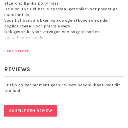
afgerond Banks pony haar.
Da Vinci Eye Definer is speciaal geschikt voor poederige
substanties.
Voor het benadrukken van de ogen (boven en onder
ooglid). Ideaal voor precisie werk.
Ook geschikt voor vervagen van oogpotlood en
oogschaduw poeder.
Lees verder
Da Vinci is een duurzaam merk met een lange ervaring,
uitstekende kwaliteit en gunstige prijzen. De Da Vinci
penselen fabriek is een familie bedrijf dat gestart is in
REVIEWS
1880! Deze familie werkt milieuvriendelijk en heeft originele
kwaliteit hoog in het vaandel staan.
Er zijn op het moment geen reviews beschikbaar voor dit
Sinds 30 jaar fabriceert Da Vinci handgemaakte
product
cosmetische penselen, die natuurhaar, maar ook
synthetische vezels bevatten, afhankelijk van het gebruik
van het penseel.
SCHRIJF EEN REVIEW
Da Vinci make-up en visagie penselen werken zeer soepel
en daardoor creeert u de prachtigste make-up.