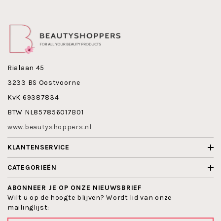
Onderhoud uw kwasten en penselen goed met de speciale
reinigingsproducten, wij verkopen speciale
reinigingsproducten!
De reinigingsproducten zorgen voor een langdurig behoud
van uw penselen.
Maak nu kennis met de Da Vinci Eye Definer !
Rialaan 45
3233 BS Oostvoorne
KvK 69387834
BTW NL857856017B01
www.beautyshoppers.nl
KLANTENSERVICE
CATEGORIEËN
ABONNEER JE OP ONZE NIEUWSBRIEF
Wilt u op de hoogte blijven? Wordt lid van onze
mailinglijst: