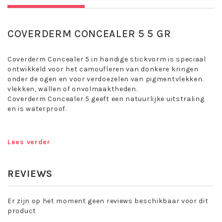
COVERDERM CONCEALER 5 5 GR
Coverderm Concealer 5 in handige stickvorm is speciaal
ontwikkeld voor het camoufleren van donkere kringen
onder de ogen en voor verdoezelen van pigmentvlekken.
vlekken, wallen of onvolmaaktheden.
Coverderm Concealer 5 geeft een natuurlijke uitstraling
en is waterproof.
De langhoudende, waterproof formule van Coverderm
Concealer 5 is hypoallergeen en beschermt tegen
Lees verder
schadelijke UV-straling door de SPF15. Coverderm
Concealer 5 pakt ook de vrije radicalen aan, bevat
rimpelwerende bestanddelen en beschermt daarmee
REVIEWS
tevens tegen huidveroudering.
Er zijn op het moment geen reviews beschikbaar voor dit
Coverderm Concealer is verkrijgbaar in 6
product
teinten.