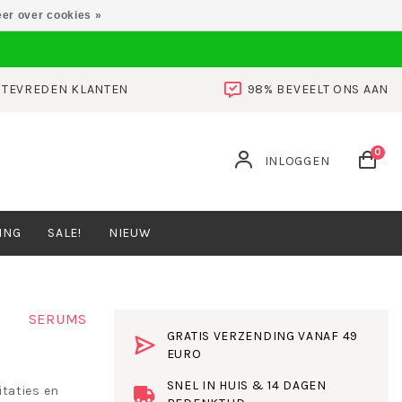
er over cookies »
0 TEVREDEN KLANTEN
98% BEVEELT ONS AAN
0
INLOGGEN
ING
SALE!
NIEUW
SERUMS
GRATIS VERZENDING VANAF 49
EURO
SNEL IN HUIS & 14 DAGEN
taties en