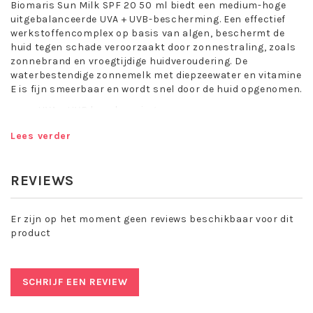
Biomaris Sun Milk SPF 20 50 ml biedt een medium-hoge
uitgebalanceerde UVA + UVB-bescherming. Een effectief
werkstoffencomplex op basis van algen, beschermt de
huid tegen schade veroorzaakt door zonnestraling, zoals
zonnebrand en vroegtijdige huidveroudering. De
waterbestendige zonnemelk met diepzeewater en vitamine
E is fijn smeerbaar en wordt snel door de huid opgenomen.
UVA + UVB bescherming
Beschermt tegen schade veroorzaakt door de zon
Lees verder
Sun Care – goed beschermd van de zon genieten
De aangename warmte van de zonnestralen voelen is een
REVIEWS
genot - maar alleen voor uw huid met de juiste
zonbescherming!
De Biomaris Sun Care-producten met een
Er zijn op het moment geen reviews beschikbaar voor dit
uitgebalanceerde UVA+UVB-beschermende balans
product
beschermen uw huid op betrouwbare wijze tegen
zonnebrand en dieper doordringende UVA-stralen. Verzorg
en bescherm uw huid de eerste keer dat u gaat
SCHRIJF EEN REVIEW
zonnebaden - vooral als deze nog niet aan de zon gewend
is. Zo kunt u onbezorgd genieten van de zon.