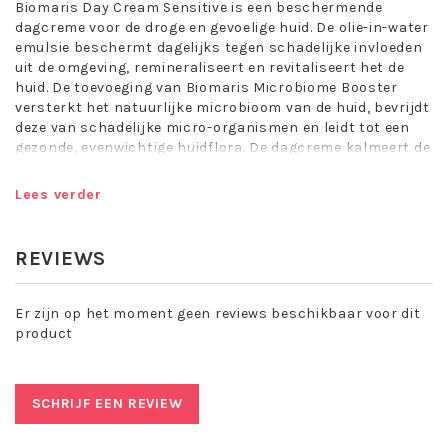
Biomaris Day Cream Sensitive is een beschermende
dagcreme voor de droge en gevoelige huid. De olie-in-water
emulsie beschermt dagelijks tegen schadelijke invloeden
uit de omgeving, remineraliseert en revitaliseert het de
huid. De toevoeging van Biomaris Microbiome Booster
versterkt het natuurlijke microbioom van de huid, bevrijdt
deze van schadelijke micro-organismen en leidt tot een
gezonde, evenwichtige huidflora. De dagcreme kalmeert de
huid, vermindert jeuk en huidirritaties en ondersteunt
daarnaast de regeneratie van de natuurlijke huidbarriere.
Lees verder
Parfumvrij
Ondersteunt de regeneratie van de huid
REVIEWS
Werkt kalmerend
Vegan
Er zijn op het moment geen reviews beschikbaar voor dit
Toepassing Biomaris Day Cream
product
Sensitive:
Breng 's morgens aan op de gereinigde huid van het
gezicht, de hals en het decollete.
SCHRIJF EEN REVIEW
Huidtype: Geschikt voor de (zeer) droge en gevoelige huid.